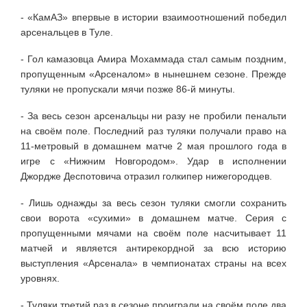
- «КамАЗ» впервые в истории взаимоотношений победил
арсенальцев в Туле.
- Гол камазовца Амира Мохаммада стал самым поздним,
пропущенным «Арсеналом» в нынешнем сезоне. Прежде
туляки не пропускали мячи позже 86-й минуты.
- За весь сезон арсенальцы ни разу не пробили пенальти
на своём поле. Последний раз туляки получали право на
11-метровый в домашнем матче 2 мая прошлого года в
игре с «Нижним Новгородом». Удар в исполнении
Джордже Деспотовича отразил голкипер нижегородцев.
- Лишь однажды за весь сезон туляки смогли сохранить
свои ворота «сухими» в домашнем матче. Серия с
пропущенными мячами на своём поле насчитывает 11
матчей и является антирекордной за всю историю
выступления «Арсенала» в чемпионатах страны на всех
уровнях.
- Туляки третий раз в сезоне проиграли на своём поле два