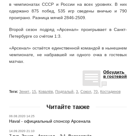
в чемпионатах СССР и России на всех уровнях. В них
одержано 875 побед, 535 игр сведены вничью и 790
проиграно. Разница мячей 2846-2509.
Второй сезон подряд «Арсенал» проигрывает в Санкт-
Петербурге со счётом 1:3.
«Арсенал» остаётся единственной командой в нынешнем
чемпионате, не набравшей ни одного очка в гостевых
матчах.
Обсудить
в гостевой
,
,
,
,
,
,
,
Теги:
Зенит
15
Ковалёв
Подпалый
3
Сокол
70
Костадинов
Читайте также
06.08.2020 14:25
Haval - официальный спонсор Арсенала
14.09.2020 21:10
7 тур. Зенит – Арсенал – 3:1. Видеоотчёт