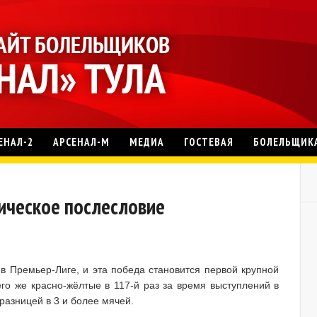
ЕНАЛ-2
АРСЕНАЛ-М
МЕДИА
ГОСТЕВАЯ
БОЛЕЛЬЩИК
тическое послесловие
 Премьер-Лиге, и эта победа становится первой крупной
его же красно-жёлтые в 117-й раз за время выступлений в
разницей в 3 и более мячей.