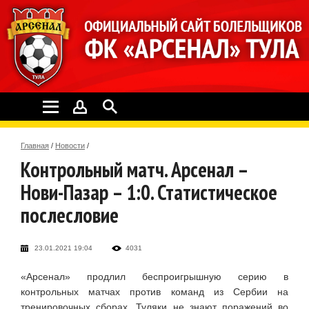
Главная
/
Новости
/
Контрольный матч. Арсенал –
Нови-Пазар – 1:0. Статистическое
послесловие
23.01.2021 19:04
4031
«Арсенал» продлил беспроигрышную серию в
контрольных матчах против команд из Сербии на
тренировочных сборах. Туляки не знают поражений во