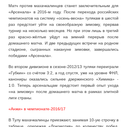
Матч против махачкалинцев станет заключительным для
«Арсенала» в 2016-м году. После перехода российских
чемпионатов на систему «осень-весна» тулякам в шестой
раз предстоит уйти на своеобразную зимовку, прервав
турнир на несколько месяцев. Но при этом лишь в третий
раз красно-жёлтые уйдут на зимний перерыв после
домашнего матча. И две предыдущих встречи на родном
стадионе, сыгранных накануне зимовки, завершались
победами «Арсенала».
Во втором дивизионе в сезоне-2012/13 туляки переиграли
«Губкин» со счётом 3:2, а год спустя, уже на уровне ФНЛ,
канониры оказались сильнее дзержинского «Химика» -
1:0. Теперь арсенальцам предстоит первый опыт ухода
«на зимовку» после домашнего матча в рамках элитной
лиги страны.
«Анжи» в чемпионате-2016/17
В Тулу махачкалинцы приезжают, занимая 10-ую строчку в
таблице, опережая «Локомотив» по количеству побед.