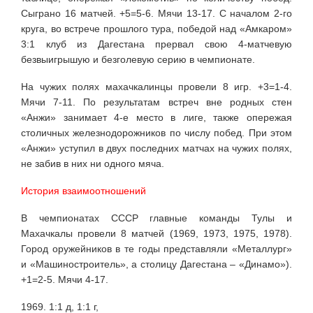
Сыграно 16 матчей. +5=5-6. Мячи 13-17. С началом 2-го
круга, во встрече прошлого тура, победой над «Амкаром»
3:1 клуб из Дагестана прервал свою 4-матчевую
безвыигрышую и безголевую серию в чемпионате.
На чужих полях махачкалинцы провели 8 игр. +3=1-4.
Мячи 7-11. По результатам встреч вне родных стен
«Анжи» занимает 4-е место в лиге, также опережая
столичных железнодорожников по числу побед. При этом
«Анжи» уступил в двух последних матчах на чужих полях,
не забив в них ни одного мяча.
История взаимоотношений
В чемпионатах СССР главные команды Тулы и
Махачкалы провели 8 матчей (1969, 1973, 1975, 1978).
Город оружейников в те годы представляли «Металлург»
и «Машиностроитель», а столицу Дагестана – «Динамо»).
+1=2-5. Мячи 4-17.
1969. 1:1 д, 1:1 г,