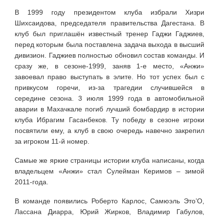
В 1999 году президентом клуба избрали Хизри
Шихсаидова, председателя правительства Дагестана. В
клуб был приглашён известный тренер Гаджи Гаджиев,
перед которым была поставлена задача выхода в высший
дивизион. Гаджиев полностью обновил состав команды. И
сразу же, в сезоне-1999, заняв 1-е место, «Анжи»
завоевал право выступать в элите. Но тот успех был с
привкусом горечи, из-за трагедии случившейся в
середине сезона. 3 июля 1999 года в автомобильной
аварии в Махачкале погиб лучший бомбардир в истории
клуба Ибрагим Гасанбеков. Ту победу в сезоне игроки
посвятили ему, а клуб в свою очередь навечно закрепил
за игроком 11-й номер.
Самые же яркие страницы истории клуба написаны, когда
владельцем «Анжи» стал Сулейман Керимов – зимой
2011-года.
В команде появились Роберто Карлос, Самюэль Это’О,
Лассана Диарра, Юрий Жирков, Владимир Габулов,