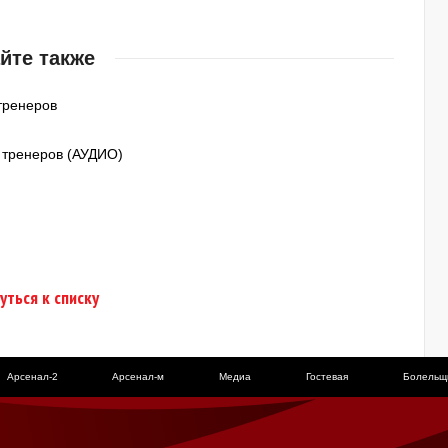
йте также
 тренеров
я тренеров (АУДИО)
уться к списку
Арсенал-2
Арсенал-м
Медиа
Гостевая
Болельщ