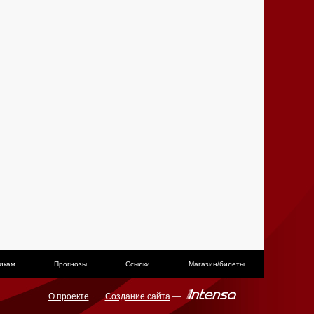
икам
Прогнозы
Ссылки
Магазин/билеты
О проекте
Создание сайта
—