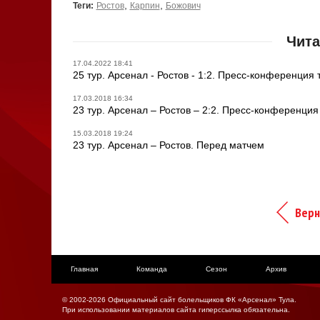
,
,
Теги:
Ростов
Карпин
Божович
Чита
17.04.2022 18:41
25 тур. Арсенал - Ростов - 1:2. Пресс-конференция
17.03.2018 16:34
23 тур. Арсенал – Ростов – 2:2. Пресс-конференци
15.03.2018 19:24
23 тур. Арсенал – Ростов. Перед матчем
Верн
Главная
Команда
Сезон
Архив
© 2002-2026 Официальный сайт болельщиков ФК «Арсенал» Тула.
При использовании материалов сайта гиперссылка обязательна.