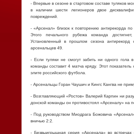
- Впервые в сезоне в стартовом составе туляков м
в наличии шести легионеров двое дисквалифи
повреждений.
- «Арсенал» близок к повторению антирекорда по
Этого печального рубежа команда достигнет,
Установленный в прошлом сезона антирекорд 
арсенальцев 49.
- Если туляки не смогут забить ни одного гола 
команды составит 4 матча кряду. Этот показатель
элите российского футбола.
- Арсенальцы Горан Чаушич и Кингс Кангва не прим
- Возглавляющий «Ростов» Валерий Карпин ни разу 
донской команды он противостоял «Арсеналу» на п
- Под руководством Миодрага Божовича «Арсенал»
вничью 2:2.
- Безвыигрышная серия «Арсенала» во встречах 