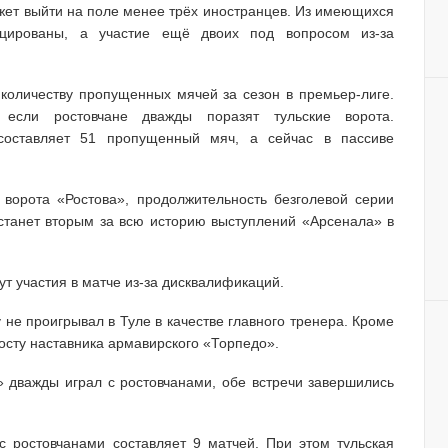
ожет выйти на поле менее трёх иностранцев. Из имеющихся
цированы, а участие ещё двоих под вопросом из-за
 количеству пропущенных мячей за сезон в премьер-лиге.
 если ростовчане дважды поразят тульские ворота.
составляет 51 пропущенный мяч, а сейчас в пассиве
в ворота «Ростова», продолжительность безголевой серии
 станет вторым за всю историю выступлений «Арсенала» в
ут участия в матче из-за дисквалификаций.
не проигрывал в Туле в качестве главного тренера. Кроме
осту наставника армавирского «Торпедо».
 дважды играл с ростовчанами, обе встречи завершились
с ростовчанами составляет 9 матчей. При этом тульская