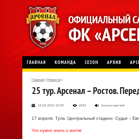
ГЛАВНАЯ
КОМАНДА
СЕЗОН
АРХИВ
АРС
Главная
/
Новости
/
25 тур. Арсенал – Ростов. Пер
16.04.2022 16:05
2632
Анонсы матчей
17 апреля. Тула. Центральный стадион. Судья – Евг
Что нужно знать о матче