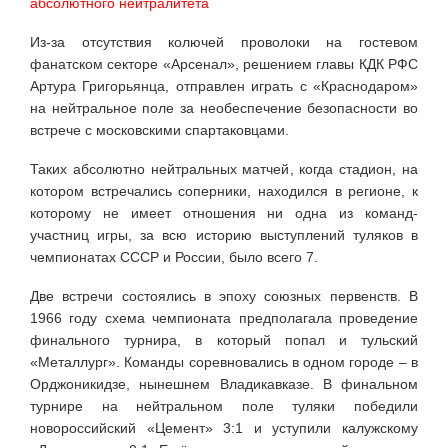
абсолютного нейтралитета
Из-за отсутствия колючей проволоки на гостевом
фанатском секторе «Арсенал», решением главы КДК РФС
Артура Григорьянца, отправлен играть с «Краснодаром»
на нейтральное поле за необеспечение безопасности во
встрече с московскими спартаковцами.
Таких абсолютно нейтральных матчей, когда стадион, на
котором встречались соперники, находился в регионе, к
которому не имеет отношения ни одна из команд-
участниц игры, за всю историю выступлений туляков в
чемпионатах СССР и России, было всего 7.
Две встречи состоялись в эпоху союзных первенств. В
1966 году схема чемпионата предполагала проведение
финального турнира, в который попал и тульский
«Металлург». Команды соревновались в одном городе – в
Орджоникидзе, нынешнем Владикавказе. В финальном
турнире на нейтральном поле туляки победили
новороссийский «Цемент» 3:1 и уступили калужскому