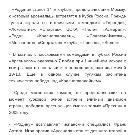
- «Родина» станет 14-м клубом, представляющим Москву,
с которым арсенальцы встретятся в Кубке России. Прежде
туляки играли со столичными командами «Торпедо»,
«Локомотив», «Спартак», ЦСКА, «Пеле», «Асмарал»,
«Рода», «Красногвардеец», «Спартак-Чукотка»,
«Мосэнерго», «Спортакадемклуб», «Пресня», «Велес».
- В матчах с московскими командами в Кубках России
«Арсеналом» одержано 7 побед при 1 ничейном исходе с
выигрышем по пенальти и 5 поражениях, разница мячей
19-13. Ещё в одном случае тулякам засчитана
техническая победа над «Красногвардейцем».
- Среди московских команд, не представлявших на
момент кубковой очной встречи элитный дивизион
страны, победить арсенальцев смогла только «Пресня» в
2005 году.
- «Родину» возглавляет испанский специалист Франк
Артига. Игра против «Арсенала» станет для него второй в