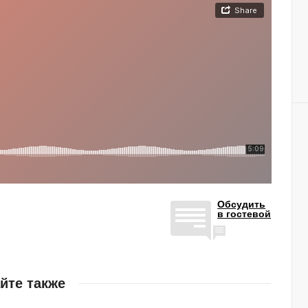
Обсудить
в гостевой
йте также