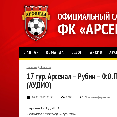
ГЛАВНАЯ
КОМАНДА
СЕЗОН
АРХИВ
АРС
Главная
/
Новости
/
17 тур. Арсенал – Рубин – 0:0
(АУДИО)
18.11.2017 21:34
2884
Пресс-конференции
Курбан БЕРДЫЕВ
- главный тренер «Рубина»