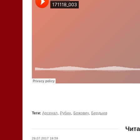
,
,
,
Теги:
Арсенал
Рубин
Божович
Бердыев
Чита
29.07.2017 19:59