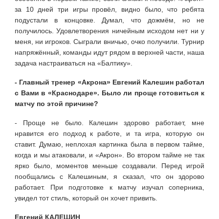
за 10 дней три игры провёл, видно было, что ребята
подустали в концовке. Думал, что дожмём, но не
получилось. Удовлетворения ничейным исходом нет ни у
меня, ни игроков. Сыграли вничью, очко получили. Турнир
напряжённый, команды идут рядом в верхней части, наша
задача настраиваться на «Балтику».
- Главный тренер «Акрона» Евгений Калешин работал
с Вами в «Краснодаре». Было ли проще готовиться к
матчу по этой причине?
- Проще не было. Калешин здорово работает, мне
нравится его подход к работе, и та игра, которую он
ставит. Думаю, неплохая картинка была в первом тайме,
когда и мы атаковали, и «Акрон». Во втором тайме не так
ярко было, моментов меньше создавали. Перед игрой
пообщались с Калешиным, я сказал, что он здорово
работает. При подготовке к матчу изучал соперника,
увидел тот стиль, который он хочет привить.
Евгений КАЛЕШИН