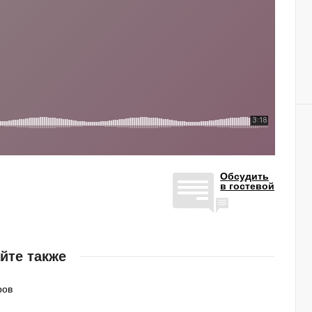
Обсудить
в гостевой
йте также
ров