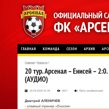
ГЛАВНАЯ
КОМАНДА
СЕЗОН
АРХИВ
АРС
Главная
/
Новости
/
20 тур. Арсенал – Енисей – 2:
(АУДИО)
16.03.2019 21:34
2617
Пресс-конференции
Дмитрий АЛЕНИЧЕВ
- главный тренер «Енисея»