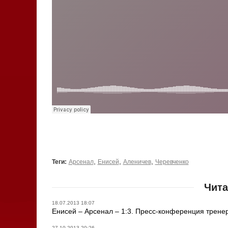
,
,
,
Теги:
Арсенал
Енисей
Аленичев
Черевченко
Чита
18.07.2013 18:07
Енисей – Арсенал – 1:3. Пресс-конференция трене
27.10.2013 20:26