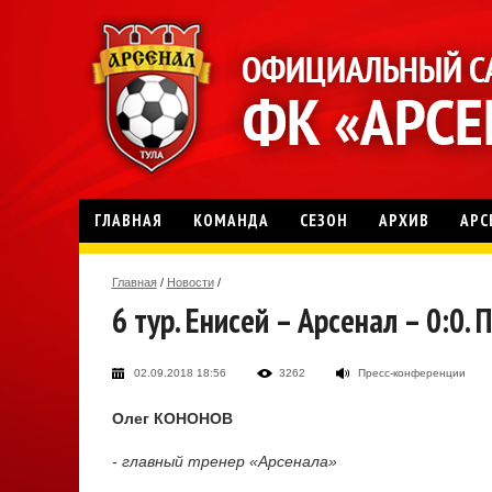
ГЛАВНАЯ
КОМАНДА
СЕЗОН
АРХИВ
АРС
Главная
/
Новости
/
6 тур. Енисей – Арсенал – 0:0
02.09.2018 18:56
3262
Пресс-конференции
Олег КОНОНОВ
- главный тренер «Арсенала»