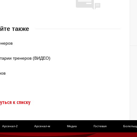
йте также
енеров
нтарии тренеров (ВИДЕО)
ров
уться к списку
Арсенал-2
Арсенал-м
Медиа
Гостевая
Болельщ