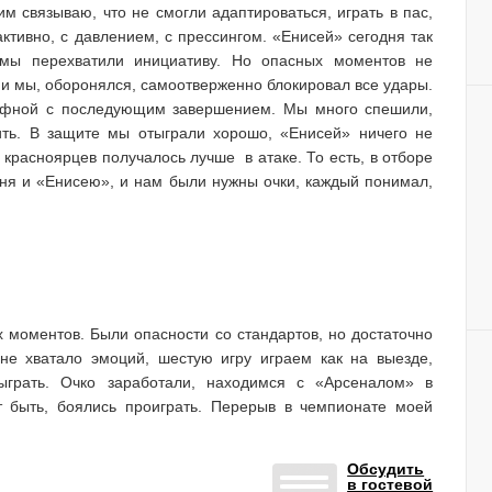
им связываю, что не смогли адаптироваться, играть в пас,
ктивно, с давлением, с прессингом. «Енисей» сегодня так
мы перехватили инициативу. Но опасных моментов не
к и мы, оборонялся, самоотверженно блокировал все удары.
рафной с последующим завершением. Мы много спешили,
дить. В защите мы отыграли хорошо, «Енисей» ничего не
красноярцев получалось лучше в атаке. То есть, в отборе
дня и «Енисею», и нам были нужны очки, каждый понимал,
х моментов. Были опасности со стандартов, но достаточно
не хватало эмоций, шестую игру играем как на выезде,
грать. Очко заработали, находимся с «Арсеналом» в
т быть, боялись проиграть. Перерыв в чемпионате моей
Обсудить
в гостевой