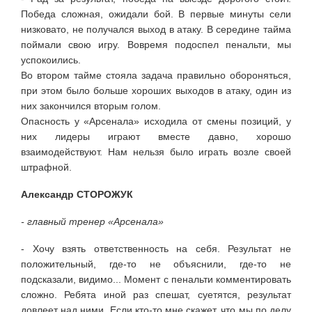
Победа сложная, ожидали бой. В первые минуты сели
низковато, не получался выход в атаку. В середине тайма
поймали свою игру. Вовремя подоспел пенальти, мы
успокоились.
Во втором тайме стояла задача правильно обороняться,
при этом было больше хороших выходов в атаку, один из
них закончился вторым голом.
Опасность у «Арсенала» исходила от смены позиций, у
них лидеры играют вместе давно, хорошо
взаимодействуют. Нам нельзя было играть возле своей
штрафной.
Александр СТОРОЖУК
- главный тренер «Арсенала»
- Хочу взять ответственность на себя. Результат не
положительный, где-то не объяснили, где-то не
подсказали, видимо... Момент с пенальти комментировать
сложно. Ребята иной раз спешат, суетятся, результат
довлеет над ними. Если кто-то мне скажет, что мы по делу