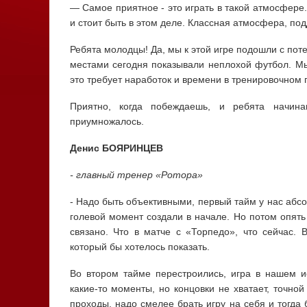
— Самое приятное - это играть в такой атмосфере.
и стоит быть в этом деле. Классная атмосфера, п
Ребята молодцы! Да, мы к этой игре подошли с пот
местами сегодня показывали неплохой футбол. Мы
это требует наработок и времени в тренировочном 
Приятно, когда побеждаешь, и ребята начина
приумножалось.
Денис БОЯРИНЦЕВ
- главный тренер «Ротора»
- Надо быть объективными, первый тайм у нас абсо
голевой момент создали в начале. Но потом опять
связано. Что в матче с «Торпедо», что сейчас. 
который бы хотелось показать.
Во втором тайме перестроились, игра в нашем и
какие-то моменты, но концовки не хватает, точно
проходы, надо смелее брать игру на себя и тогда