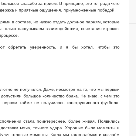
 Большое спасибо за прием. В принципе, это то, ради чего
оддержка и приятные ощущения, приумноженные победой.
ерями в составе, но нужно отдать должное парням, которые
 только нащупываем взаимодействия, сочетания игроков,
процессе.
ют обретать уверенность, и я бы хотел, чтобы это
лютно не получился. Даже, несмотря на то, что мы первый
 допустили большое количество брака. Не знаю, с чем это
В первом тайме не получилось конструктивного футбола,
сполнении стала поинтереснее, более живая. Появились
й доставки мяча, точного удара. Хорошие были моменты и
 будут голевые моменты. Когда мы так крадёмся и создаём