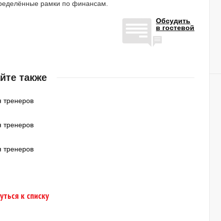
определённые рамки по финансам.
Обсудить
в гостевой
йте также
я тренеров
я тренеров
я тренеров
уться к списку