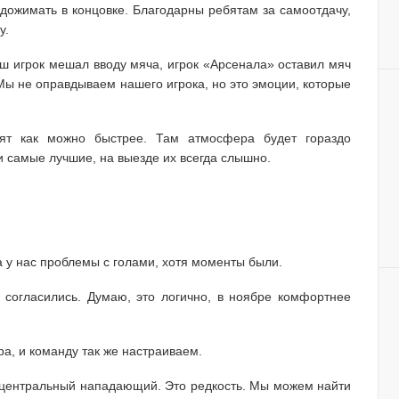
т дожимать в концовке. Благодарны ребятам за самоотдачу,
у.
аш игрок мешал вводу мяча, игрок «Арсенала» оставил мяч
Мы не оправдываем нашего игрока, но это эмоции, которые
оят как можно быстрее. Там атмосфера будет гораздо
и самые лучшие, на выезде их всегда слышно.
ка у нас проблемы с голами, хотя моменты были.
 согласились. Думаю, это логично, в ноябре комфортнее
а, и команду так же настраиваем.
й центральный нападающий. Это редкость. Мы можем найти