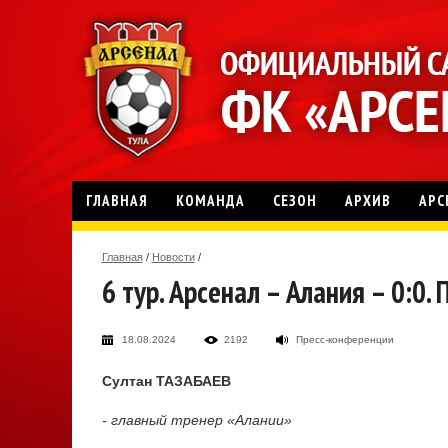
ГЛАВНАЯ
КОМАНДА
СЕЗОН
АРХИВ
АРС
Главная
/
Новости
/
6 тур. Арсенал – Алания – 0:0
18.08.2024
2192
Пресс-конференции
Султан ТАЗАБАЕВ
- главный тренер «Алании»