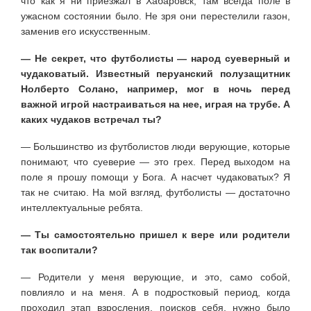
что как я ни приезжал в Хабаровск, там всегда поле в
ужасном состоянии было. Не зря они перестелили газон,
заменив его искусственным.
— Не секрет, что футболисты — народ суеверный и
чудаковатый. Известный перуанский полузащитник
Нолберто Солано, например, мог в ночь перед
важной игрой настраиваться на нее, играя на трубе. А
каких чудаков встречал ты?
— Большинство из футболистов люди верующие, которые
понимают, что суеверие — это грех. Перед выходом на
поле я прошу помощи у Бога. А насчет чудаковатых? Я
так не считаю. На мой взгляд, футболисты — достаточно
интеллектуальные ребята.
— Ты самостоятельно пришел к вере или родители
так воспитали?
— Родители у меня верующие, и это, само собой,
повлияло и на меня. А в подростковый период, когда
проходил этап взросления, поисков себя, нужно было