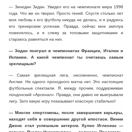
— Зинедин Зидан. Увидел его на чемпионате мира 1998
года. Что же он творил. Просто гений. Спустя столько лет
моя любовь к его футболу никуда не делась, и я радуюсь
его тренерским успехам. Правда, сейчас мое амплуа
поменялось, и я слежу за топовыми защитниками и
стараюсь равняться на них.
— Зидан поиграл в чемпионатах Франции, Италии и
Испании. А какой чемпионат ты считаешь самым
зрелищным?
— Самая зрелищная лига, несомненно, чемпионат
Англии. Ни одного проходного матча нет. Это настоящие
футбольные спектакли. Я, между прочим, поддерживаю
лондонский «Арсенал». Правда, они давно не выигрывали
лигу. Зато какую игру показывают классную стабильно!
— Многие спортсмены, после завершения карьеры,
находят себя в совершенно другой ипостаси. Винни
Джонс стал успешным актером. Хулио Иглесиас —
певцом. Руслан Нигматуллин — диджеем. Представь,