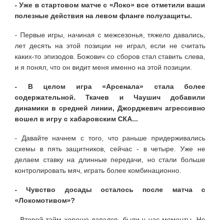
- Уже в стартовом матче с «Локо» все отметили ваши
полезные действия на левом фланге полузащиты.
- Первые игры, начиная с межсезонья, тяжело давались,
лет десять на этой позиции не играл, если не считать
каких-то эпизодов. Божович со сборов стал ставить слева,
и я понял, что он видит меня именно на этой позиции.
- В целом игра «Арсенала» стала более
содержательной. Ткачев и Чаушич добавили
динамики в средней линии, Джорджевич агрессивно
вошел в игру с хабаровским СКА...
- Давайте начнем с того, что раньше придерживались
схемы в пять защитников, сейчас - в четыре. Уже не
делаем ставку на длинные передачи, но стали больше
контролировать мяч, играть более комбинационно.
- Чувство досады осталось после матча с
«Локомотивом»?
- Второй тайм хорошо давался, были у нас моменты. Но