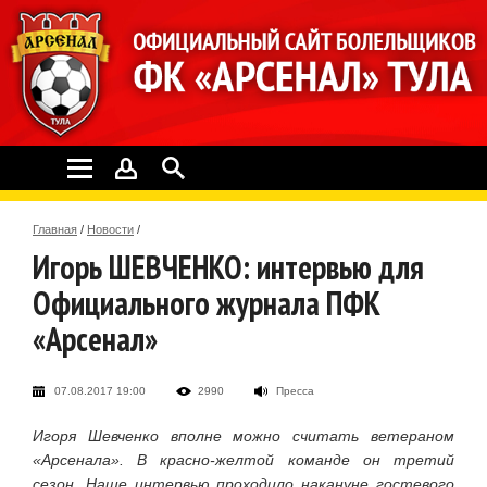
Главная
/
Новости
/
Игорь ШЕВЧЕНКО: интервью для
Официального журнала ПФК
«Арсенал»
07.08.2017 19:00
2990
Пресса
Игоря Шевченко вполне можно считать ветераном
«Арсенала». В красно-желтой команде он третий
сезон. Наше интервью проходило накануне гостевого