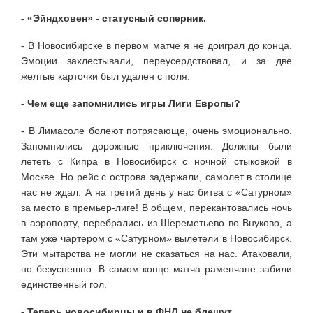
- «Эйндховен» - статусный соперник.
- В Новосибирске в первом матче я не доиграл до конца.
Эмоции захлестывали, переусердствовал, и за две
желтые карточки был удален с поля.
- Чем еще запомнились игры Лиги Европы?
- В Лимасоле болеют потрясающе, очень эмоционально.
Запомнились дорожные приключения. Должны были
лететь с Кипра в Новосибирск с ночной стыковкой в
Москве. Но рейс с острова задержали, самолет в столице
нас не ждал. А на третий день у нас битва с «Сатурном»
за место в премьер-лиге! В общем, перекантовались ночь
в аэропорту, перебрались из Шереметьево во Внуково, а
там уже чартером с «Сатурном» вылетели в Новосибирск.
Эти мытарства не могли не сказаться на нас. Атаковали,
но безуспешно. В самом конце матча раменчане забили
единственный гол.
- Теперь новосибирцы и в ФНЛ не блещут.