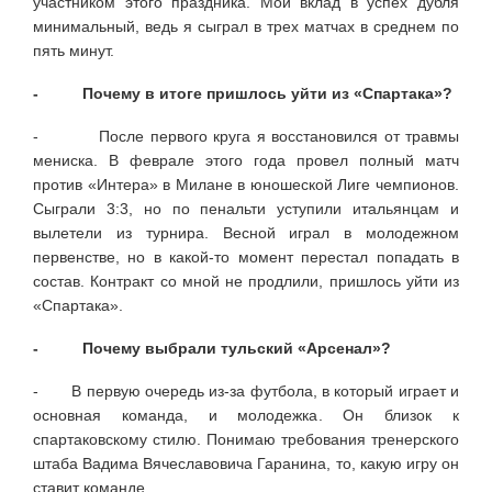
участником этого праздника. Мой вклад в успех дубля
минимальный, ведь я сыграл в трех матчах в среднем по
пять минут.
- Почему в итоге пришлось уйти из «Спартака»?
- После первого круга я восстановился от травмы
мениска. В феврале этого года провел полный матч
против «Интера» в Милане в юношеской Лиге чемпионов.
Сыграли 3:3, но по пенальти уступили итальянцам и
вылетели из турнира. Весной играл в молодежном
первенстве, но в какой-то момент перестал попадать в
состав. Контракт со мной не продлили, пришлось уйти из
«Спартака».
- Почему выбрали тульский «Арсенал»?
- В первую очередь из-за футбола, в который играет и
основная команда, и молодежка. Он близок к
спартаковскому стилю. Понимаю требования тренерского
штаба Вадима Вячеславовича Гаранина, то, какую игру он
ставит команде.