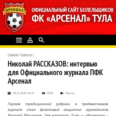
Главная
/
Новости
/
Николай РАССКАЗОВ: интервью
для Официального журнала ПФК
Арсенал
08.11.2020 16:37
3238
Пресса
Героем традиционной рубрики в предматчевом
журнале стал фланговый защитник оружейников
Николай Рассказов, для которого Тула и «Арсенала» -