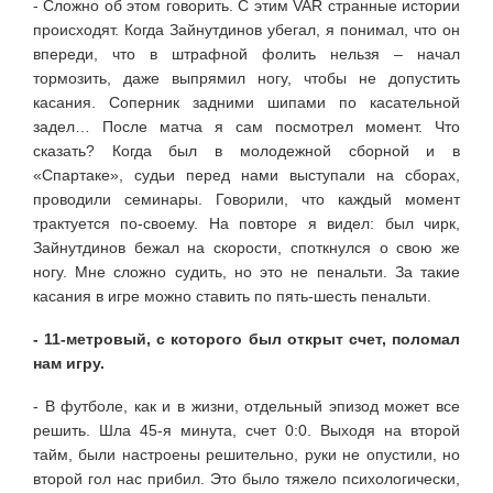
- Сложно об этом говорить. С этим VAR странные истории
происходят. Когда Зайнутдинов убегал, я понимал, что он
впереди, что в штрафной фолить нельзя – начал
тормозить, даже выпрямил ногу, чтобы не допустить
касания. Соперник задними шипами по касательной
задел… После матча я сам посмотрел момент. Что
сказать? Когда был в молодежной сборной и в
«Спартаке», судьи перед нами выступали на сборах,
проводили семинары. Говорили, что каждый момент
трактуется по-своему. На повторе я видел: был чирк,
Зайнутдинов бежал на скорости, споткнулся о свою же
ногу. Мне сложно судить, но это не пенальти. За такие
касания в игре можно ставить по пять-шесть пенальти.
- 11-метровый, с которого был открыт счет, поломал
нам игру.
- В футболе, как и в жизни, отдельный эпизод может все
решить. Шла 45-я минута, счет 0:0. Выходя на второй
тайм, были настроены решительно, руки не опустили, но
второй гол нас прибил. Это было тяжело психологически,