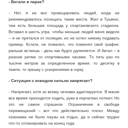
- Бегали в парке?
- Нет, я не мог провоцировать людей, когда не
рекомендовалось посещать такие места. Жил в Тушино,
там есть большая площадь у спартаковского стадиона.
Вставал в шесть утра, чтобы меньше людей меня видело
– я не прятался от полиции, но не хотел никому подавать
пример. Кстати, не пожалел, что поменял свой график:
раньше встаешь - день как будто удлиняется. И бегал – в
разном ритме со спортивными часами. То пять раз по
тысяче метров за определенное время, то десятку в
темпе, то трешку с ускорениями в горку.
- Ситуация с ковидом сильно напрягает?
- Напрягает, хотя ко всему человек адаптируется. В маске
все время приходится ходить, руки в перчатках потеют. Но
это не самое страшное. Ограничение в свободе
перемещений – вот что действительно плохо. Между
сезонами не было паузы на отдых, да и сейчас трудно
что-то спланировать на конец года.