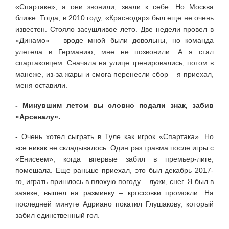
«Спартаке», а они звонили, звали к себе. Но Москва
ближе. Тогда, в 2010 году, «Краснодар» был еще не очень
известен. Стояло засушливое лето. Две недели провел в
«Динамо» – вроде мной были довольны, но команда
улетела в Германию, мне не позвонили. А я стал
спартаковцем. Сначала на улице тренировались, потом в
манеже, из-за жары и смога перенесли сбор – я приехал,
меня оставили.
- Минувшим летом вы словно подали знак, забив
«Арсеналу».
- Очень хотел сыграть в Туле как игрок «Спартака». Но
все никак не складывалось. Один раз травма после игры с
«Енисеем», когда впервые забил в премьер-лиге,
помешала. Еще раньше приехал, это был декабрь 2017-
го, играть пришлось в плохую погоду – лужи, снег. Я был в
заявке, вышел на разминку – кроссовки промокли. На
последней минуте Адриано покатил Глушакову, который
забил единственный гол.