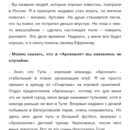
- Вы назвали людей, которые хорошо известны, поиграли
в России. Я в принципе недавно стал играть, по мелочи
помогал – мячами, бутсами. На душе становится легче,
что ты помог, не потратил деньги впустую. Но пока о чем-
то масштабном – сделать настоящее поле – говорить
рановато. Это дело времени. Надеюсь, у меня все будет
хорошо, и я смогу помочь своему Ефремову.
- Можно сказать, что в «Арсенале» вы оказались не
случайно.
- Знал, что Тула - хорошая команда, «Арсенал» -
стабильный в плане организации клуб. Я не просто
пришел в аренду из «Спартака» за игровой практикой.
Отдал предпочтение «Арсеналу», потому что для меня
это не чужой город, меня везде называют тульским, хотя я
никогда раньше не жил в Туле. Впервые недавно с дочкой
побывали в Белоусовском парке, очень понравилось. Но
здесь мне дали путь в большой футбол, выиграл с
«Арсеналом» детский турнир Черноземья, после чего
меня заметили. Вот за это очень благодарен Туле.