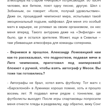
атмосфера на старом «Айброкс» потрясающая: 50 тысяч
человек, все битком, поют одну песню, другую. Шел с
Зобниным, он говорит: «Коля, получай удовольствие».
Даже он, прошедший чемпионат мира, испытывал такой
эмоциональный подъем, кайфовал. Для меня это особый
матч в карьере, не успевал за своим организмом, он нес
меня вперед. Такого антуража даже на «Энфилде» не
было, где я остался зрителем. Может, еще в Севилье –
там убивающая атмосфера для команды соперника.
- Вернемся в прошлое. Александр Ломовицкий нам
как-то рассказывал, что подростком, подавая мячи в
Лиге чемпионов, приготовил под экипировкой
блокнот с ручкой, чтобы взять автограф у Месси. Вы
тоже так готовились?
- Автографы не брал, хотел взять футболку. Тот матч с
«Барселоной» в Лужниках хорошо помню, хоть и прошло
восемь лет. Я подавал мячи рядом с тоннелем, где
футболисты выходят. После игры спартаковцы попросили
меня отнести пледы в раздевалку, иду обратно, вижу Сонг