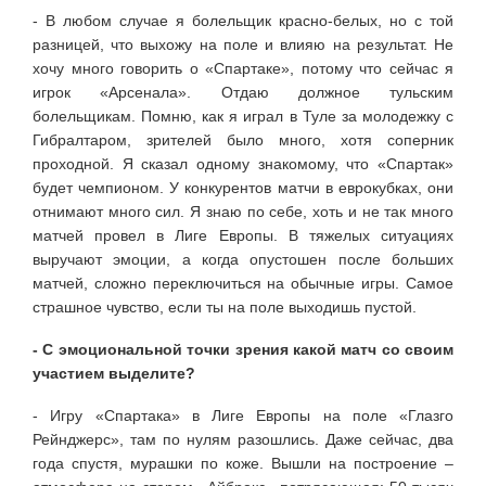
- В любом случае я болельщик красно-белых, но с той
разницей, что выхожу на поле и влияю на результат. Не
хочу много говорить о «Спартаке», потому что сейчас я
игрок «Арсенала». Отдаю должное тульским
болельщикам. Помню, как я играл в Туле за молодежку с
Гибралтаром, зрителей было много, хотя соперник
проходной. Я сказал одному знакомому, что «Спартак»
будет чемпионом. У конкурентов матчи в еврокубках, они
отнимают много сил. Я знаю по себе, хоть и не так много
матчей провел в Лиге Европы. В тяжелых ситуациях
выручают эмоции, а когда опустошен после больших
матчей, сложно переключиться на обычные игры. Самое
страшное чувство, если ты на поле выходишь пустой.
- С эмоциональной точки зрения какой матч со своим
участием выделите?
- Игру «Спартака» в Лиге Европы на поле «Глазго
Рейнджерс», там по нулям разошлись. Даже сейчас, два
года спустя, мурашки по коже. Вышли на построение –