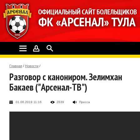
Главная
/
Новости
/
Разговор с канониром. Зелимхан
Бакаев ("Арсенал-ТВ")
01.06.2019 11:16
2639
Пресса