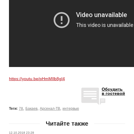
https://youtu.be/pHmMIlb8gI4
Обсудить
в гостевой
,
,
,
Теги:
78
Бакаев
Арсенал-ТВ
интервью
Читайте также
12.10.2018 23:28