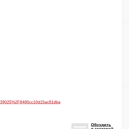
56239025%2F8480cc10d15ac81dba
Обсудить
в гостевой