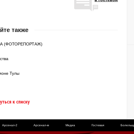
йте также
ЦСКА (ФОТОРЕПОРТАЖ)
ства
ионе Тулы
уться к списку
Арсенал-2
Арсенал-м
Медиа
Гостевая
Болельщ