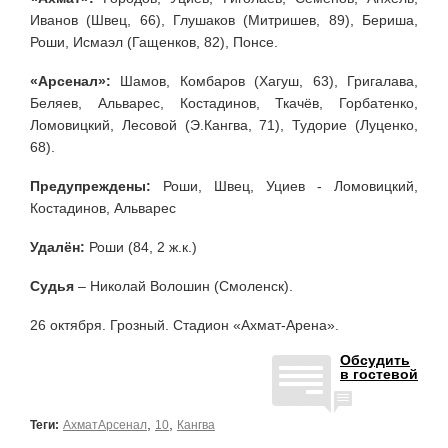
Иванов (Швец, 66), Глушаков (Митришев, 89), Бериша,
Роши, Исмаэл (Гащенков, 82), Понсе.
«Арсенал»:
Шамов, Комбаров (Хагуш, 63), Григалава,
Беляев, Альварес, Костадинов, Ткачёв, Горбатенко,
Ломовицкий, Лесовой (Э.Кангва, 71), Тудорие (Луценко,
68).
Предупреждены:
Роши, Швец, Уциев - Ломовицкий,
Костадинов, Альварес
Удалён:
Роши (84, 2 ж.к.)
Судья
– Николай Волошин (Смоленск).
26 октября. Грозный. Стадион «Ахмат-Арена».
Обсудить
в гостевой
,
,
Теги:
АхматАрсенал
10
Кангва