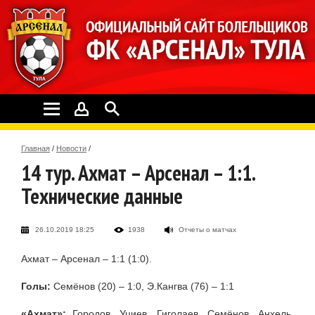
Главная
/
Новости
/
14 тур. Ахмат – Арсенал – 1:1.
Технические данные
26.10.2019 18:25
1938
Отчеты о матчах
Ахмат – Арсенал – 1:1 (1:0).
Голы:
Семёнов (20) – 1:0, Э.Кангва (76) – 1:1
«Ахмат»:
Городов, Уциев, Гиголаев, Семёнов, Анхель,