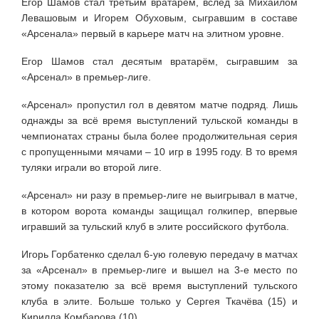
Егор Шамов стал третьим вратарём, вслед за Михаилом
Левашовым и Игорем Обуховым, сыгравшим в составе
«Арсенала» первый в карьере матч на элитном уровне.
Егор Шамов стал десятым вратарём, сыгравшим за
«Арсенал» в премьер-лиге.
«Арсенал» пропустил гол в девятом матче подряд. Лишь
однажды за всё время выступлений тульской команды в
чемпионатах страны была более продолжительная серия
с пропущенными мячами – 10 игр в 1995 году. В то время
туляки играли во второй лиге.
«Арсенал» ни разу в премьер-лиге не выигрывал в матче,
в котором ворота команды защищал голкипер, впервые
игравший за тульский клуб в элите российского футбола.
Игорь Горбатенко сделал 6-ую голевую передачу в матчах
за «Арсенал» в премьер-лиге и вышел на 3-е место по
этому показателю за всё время выступлений тульского
клуба в элите. Больше только у Сергея Ткачёва (15) и
Кирилла Комбарова (10).