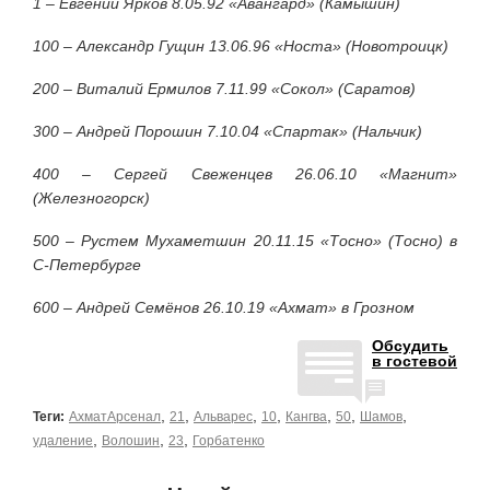
1 – Евгений Ярков 8.05.92 «Авангард» (Камышин)
100 – Александр Гущин 13.06.96 «Носта» (Новотроицк)
200 – Виталий Ермилов 7.11.99 «Сокол» (Саратов)
300 – Андрей Порошин 7.10.04 «Спартак» (Нальчик)
400 – Сергей Свеженцев 26.06.10 «Магнит»
(Железногорск)
500 – Рустем Мухаметшин 20.11.15 «Тосно» (Тосно) в
С-Петербурге
600 – Андрей Семёнов 26.10.19 «Ахмат» в Грозном
Обсудить
в гостевой
,
,
,
,
,
,
,
Теги:
АхматАрсенал
21
Альварес
10
Кангва
50
Шамов
,
,
,
удаление
Волошин
23
Горбатенко