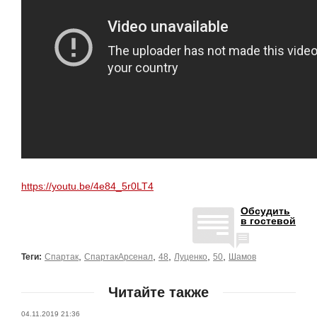
https://youtu.be/4e84_5r0LT4
Обсудить
в гостевой
,
,
,
,
,
Теги:
Спартак
СпартакАрсенал
48
Луценко
50
Шамов
Читайте также
04.11.2019 21:36