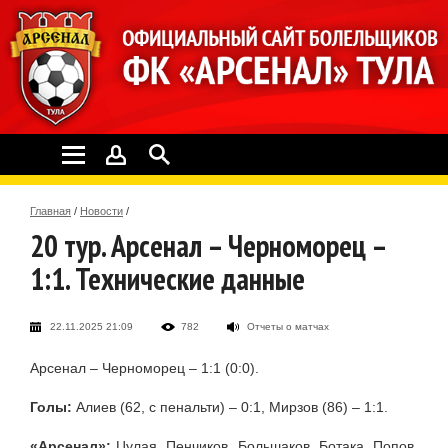
Главная
/
Новости
/
20 тур. Арсенал – Черноморец –
1:1. Технические данные
22.11.2025 21:09
782
Отчеты о матчах
Арсенал – Черноморец – 1:1 (0:0).
Голы:
Алиев (62, с пенальти) – 0:1, Мирзов (86) – 1:1.
«Арсенал»:
Цулая, Пенчиков, Большаков, Ботака, Попов,