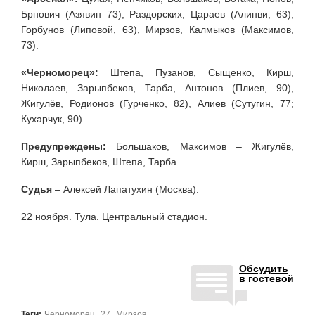
Брнович (Азявин 73), Раздорских, Цараев (Алинви, 63),
Горбунов (Липовой, 63), Мирзов, Калмыков (Максимов,
73).
«Черноморец»:
Штепа, Пузанов, Сыщенко, Кирш,
Николаев, Зарыпбеков, Тарба, Антонов (Плиев, 90),
Жигулёв, Родионов (Гурченко, 82), Алиев (Сутугин, 77;
Кухарчук, 90)
Предупреждены:
Большаков, Максимов – Жигулёв,
Кирш, Зарыпбеков, Штепа, Тарба.
Судья
– Алексей Лапатухин (Москва).
22 ноября. Тула. Центральный стадион.
Обсудить
в гостевой
,
,
Теги:
Черноморец
27
Мирзов