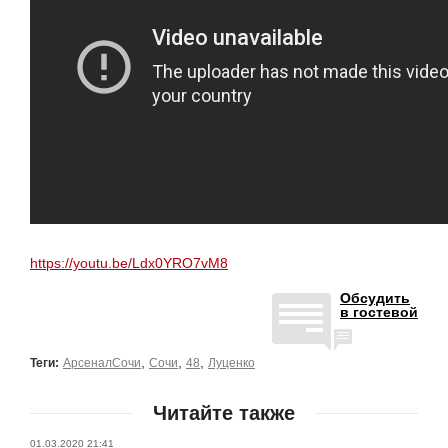
https://youtu.be/Ldx0YRO7vM8
Обсудить
в гостевой
,
,
,
Теги:
АрсеналСочи
Сочи
48
Луценко
Читайте также
01.03.2020 21:41