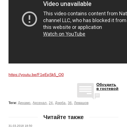
https://youtu.be/F1eEpSk5_O0
Обсудить
в гостевой
,
,
,
,
,
Теги:
Динамо
Арсенал
24
Дзюба
36
Левашов
Читайте также
31.03.2018 18:50