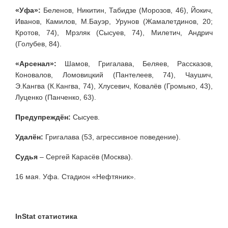
«Уфа»:
Беленов, Никитин, Табидзе (Морозов, 46), Йокич,
Иванов, Камилов, М.Бауэр, Урунов (Жамалетдинов, 20;
Кротов, 74), Мрзляк (Сысуев, 74), Милетич, Андрич
(Голубев, 84).
«Арсенал»:
Шамов, Григалава, Беляев, Рассказов,
Коновалов, Ломовицкий (Пантелеев, 74), Чаушич,
Э.Кангва (К.Кангва, 74), Хлусевич, Ковалёв (Громыко, 43),
Луценко (Панченко, 63).
Предупреждён:
Сысуев.
Удалён:
Григалава (53, агрессивное поведение).
Судья
– Сергей Карасёв (Москва).
16 мая. Уфа. Стадион «Нефтяник».
InStat статистика