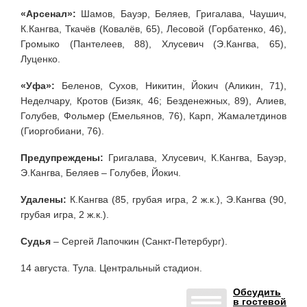
«Арсенал»:
Шамов, Бауэр, Беляев, Григалава, Чаушич,
К.Кангва, Ткачёв (Ковалёв, 65), Лесовой (Горбатенко, 46),
Громыко (Пантелеев, 88), Хлусевич (Э.Кангва, 65),
Луценко.
«Уфа»:
Беленов, Сухов, Никитин, Йокич (Аликин, 71),
Неделчару, Кротов (Бизяк, 46; Безденежных, 89), Алиев,
Голубев, Фольмер (Емельянов, 76), Карп, Жамалетдинов
(Гиоргобиани, 76).
Предупреждены:
Григалава, Хлусевич, К.Кангва, Бауэр,
Э.Кангва, Беляев – Голубев, Йокич.
Удалены:
К.Кангва (85, грубая игра, 2 ж.к.), Э.Кангва (90,
грубая игра, 2 ж.к.).
Судья
– Сергей Лапочкин (Санкт-Петербург).
14 августа. Тула. Центральный стадион.
Обсудить
в гостевой