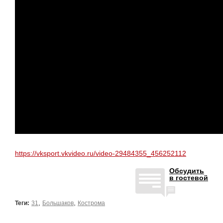
https://vksport.vkvideo.ru/video-29484355_456252112
Обсудить
в гостевой
,
,
Теги:
31
Большаков
Кострома