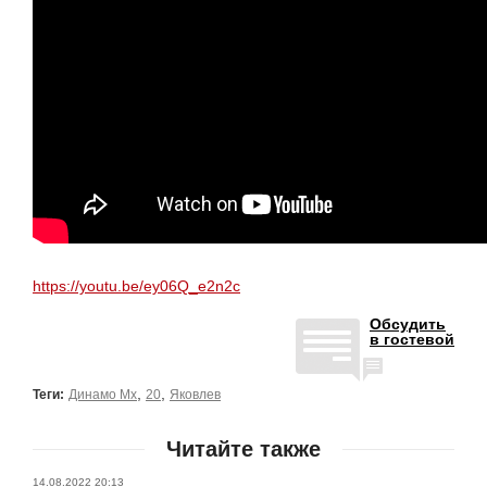
https://youtu.be/ey06Q_e2n2c
Обсудить
в гостевой
,
,
Теги:
Динамо Мх
20
Яковлев
Читайте также
14.08.2022 20:13