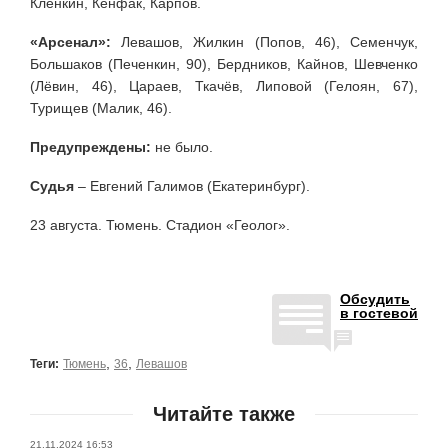
Клёнкин, Кенфак, Карпов.
«Арсенал»:
Левашов, Жилкин (Попов, 46), Семенчук,
Большаков (Печенкин, 90), Бердников, Кайнов, Шевченко
(Лёвин, 46), Цараев, Ткачёв, Липовой (Гелоян, 67),
Турищев (Малик, 46).
Предупреждены:
не было.
Судья
– Евгений Галимов (Екатеринбург).
23 августа. Тюмень. Стадион «Геолог».
Обсудить
в гостевой
,
,
Теги:
Тюмень
36
Левашов
Читайте также
21.11.2024 16:53