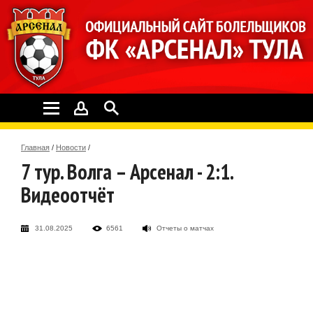
Главная
/
Новости
/
7 тур. Волга – Арсенал - 2:1.
Видеоотчёт
31.08.2025
6561
Отчеты о матчах