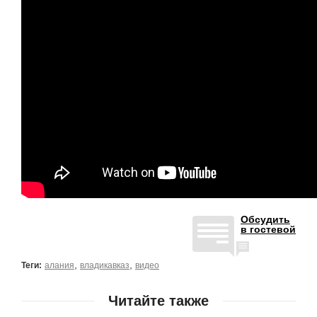
Обсудить
в гостевой
,
,
Теги:
алания
владикавказ
видео
Читайте также