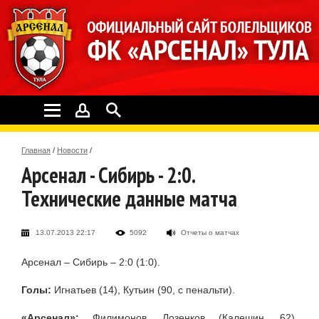
Главная
/
Новости
/
Арсенал - Сибирь - 2:0.
Технические данные матча
13.07.2013 22:17
5092
Отчеты о матчах
Арсенал – Сибирь – 2:0 (1:0).
Голы:
Игнатьев (14), Кутьин (90, с пенальти).
«Арсенал»:
Филимонов, Лозенков (Калешин, 62),