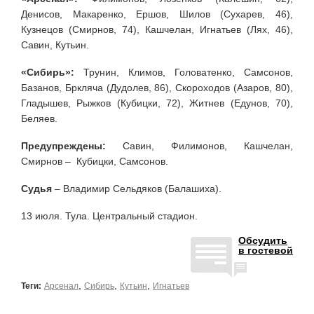
Денисов, Макаренко, Ершов, Шилов (Сухарев, 46),
Кузнецов (Смирнов, 74), Кашчелан, Игнатьев (Лях, 46),
Савин, Кутьин.
«Сибирь»:
Трунин, Климов, Головатенко, Самсонов,
Базанов, Бркляча (Дудолев, 86), Скороходов (Азаров, 80),
Гладышев, Рыжков (Кубицки, 72), Житнев (Едунов, 70),
Беляев.
Предупреждены:
Савин, Филимонов, Кашчелан,
Смирнов – Кубицки, Самсонов.
Судья
– Владимир Сельдяков (Балашиха).
13 июля. Тула. Центральный стадион.
Обсудить
в гостевой
,
,
,
Теги:
Арсенал
Сибирь
Кутьин
Игнатьев