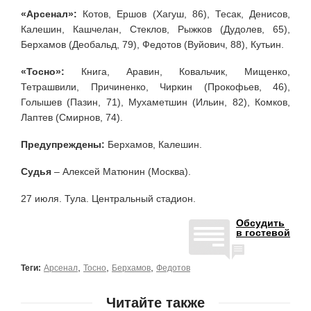
«Арсенал»:
Котов, Ершов (Хагуш, 86), Тесак, Денисов,
Калешин, Кашчелан, Стеклов, Рыжков (Дудолев, 65),
Берхамов (Деобальд, 79), Федотов (Вуйович, 88), Кутьин.
«Тосно»:
Книга, Аравин, Ковальчик, Мищенко,
Тетрашвили, Причиненко, Чиркин (Прокофьев, 46),
Голышев (Пазин, 71), Мухаметшин (Ильин, 82), Комков,
Лаптев (Смирнов, 74).
Предупреждены:
Берхамов, Калешин.
Судья
– Алексей Матюнин (Москва).
27 июля. Тула. Центральный стадион.
Обсудить
в гостевой
,
,
,
Теги:
Арсенал
Тосно
Берхамов
Федотов
Читайте также