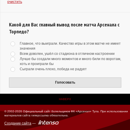
очистить
Какой для Вас главный вывод после матча Арсенала с
Торпедо?
Главное, что выиграли. Качество игры в этом матче не имеет
значения
Всем доволен, ушёл со стадиона в отличном настроении
Лучше бы создали много моментов и много били по воротам,
хоть и проиграли бы
Сыграли очень плохо, победа не радует
Голосовать
НАВЕРХ
© 2002-2026 Официальный сайт болельщиков ФК «Арсенал» Тула.
При использовании
материалов сайта гиперссылка обязательна.
Создание сайта
—