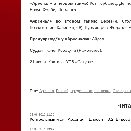
«Арсенал» в первом тайме:
Кот, Горбанец, Денис
Браун Форбс, Шевченко.
«Арсенал» во втором тайме:
Березин, Столя
Безлихотнов (Калешин, 69), Бурмистров, Федотов, 
Предупреждён у «Арсенала»:
Айдов.
Судья
– Олег Корецкий (Раменское).
21 июня. Кратово. УТБ «Сатурн».
,
,
,
,
Теги:
Арсенал
Енисей
предсезонка
Шевченко
Столяренк
Чита
22.06.2016 12:20
Контрольный матч. Арсенал – Енисей – 3:2. Видеоо
13.07.2016 19:47