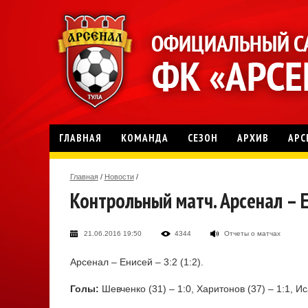
ГЛАВНАЯ
КОМАНДА
СЕЗОН
АРХИВ
АРС
Главная
/
Новости
/
Контрольный матч. Арсенал – Е
21.06.2016 19:50
4344
Отчеты о матчах
Арсенал – Енисей – 3:2 (1:2).
Голы:
Шевченко (31) – 1:0, Харитонов (37) – 1:1, Иса