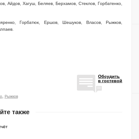
ов, Айдов, Хагуш, Беляев, Берхамов, Стеклов, Горбатенко,
ренко, Горбатюк, Ершов, Шешуков, Власов, Рыжков,
Аппаев.
Обсудить
в гостевой
,
о
Рыжков
йте также
тчёт