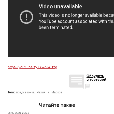
https://youtu.be/zyTYwZJ4UYg
Обсудить
в гостевой
,
,
,
Теги:
предсезонка
Чехия
7
Марков
Читайте также
06.07.2021 20:21