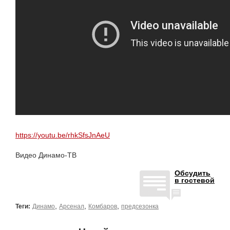
https://youtu.be/rhkSfsJnAeU
Видео Динамо-ТВ
Обсудить
в гостевой
,
,
,
Теги:
Динамо
Арсенал
Комбаров
предсезонка