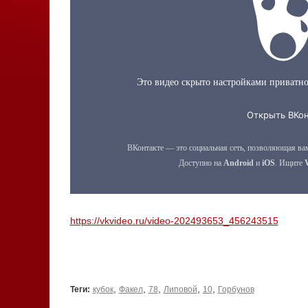
https://vkvideo.ru/video-202493653_456243515
,
,
,
,
,
Теги:
кубок
Факел
78
Липовой
10
Горбунов