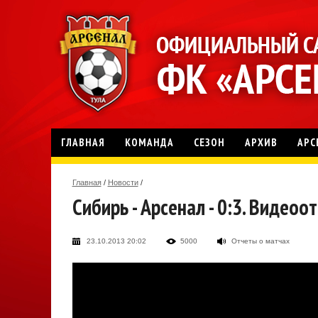
ГЛАВНАЯ
КОМАНДА
СЕЗОН
АРХИВ
АРС
Главная
/
Новости
/
Сибирь - Арсенал - 0:3. Видеоо
23.10.2013 20:02
5000
Отчеты о матчах