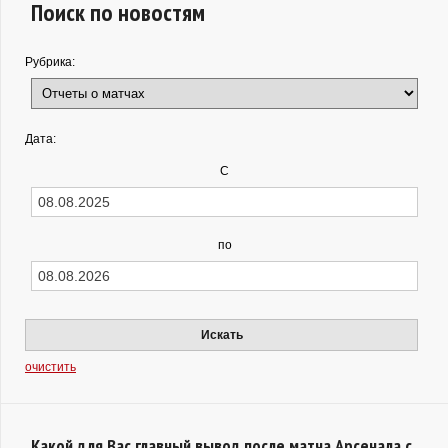
Поиск по новостям
Рубрика:
Дата:
С
по
Искать
очистить
Какой для Вас главный вывод после матча Арсенала с