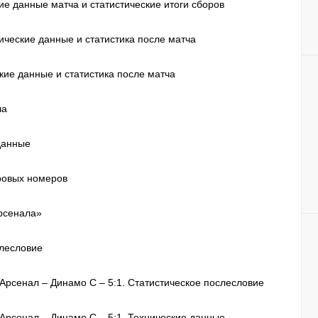
ие данные матча и статистические итоги сборов
нические данные и статистика после матча
кие данные и статистика после матча
ча
 данные
ровых номеров
рсенала»
слесловие
 Арсенал – Динамо С – 5:1. Статистическое послесловие
 Арсенал – Динамо С – 5:1. Технические данные