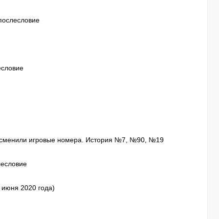
 послесловие
есловие
 сменили игровые номера. История №7, №90, №19
лесловие
июня 2020 года)