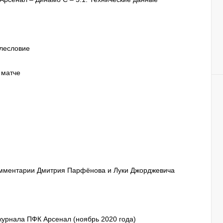
слесловие
 матче
комментарии Дмитрия Парфёнова и Луки Джорджевича
рнала ПФК Арсенал (ноябрь 2020 года)