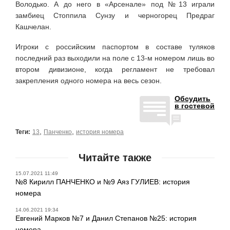
Володько. А до него в «Арсенале» под №13 играли
замбиец Стоппила Сунзу и черногорец Предраг
Кашчелан.
Игроки с российским паспортом в составе туляков
последний раз выходили на поле с 13-м номером лишь во
втором дивизионе, когда регламент не требовал
закрепления одного номера на весь сезон.
Обсудить
в гостевой
,
,
Теги:
13
Панченко
история номера
Читайте также
15.07.2021 11:49
№8 Кирилл ПАНЧЕНКО и №9 Аяз ГУЛИЕВ: история
номера
14.06.2021 19:34
Евгений Марков №7 и Данил Степанов №25: история
номера