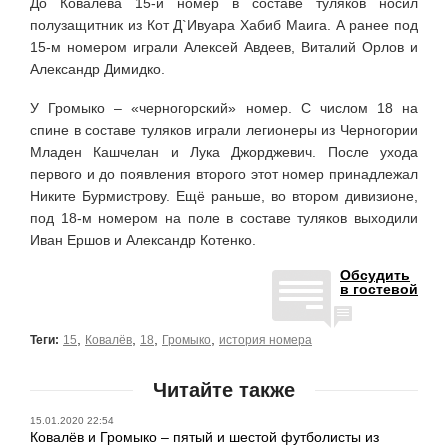
До Ковалёва 15-й номер в составе туляков носил
полузащитник из Кот Д`Ивуара Хабиб Маига. А ранее под
15-м номером играли Алексей Авдеев, Виталий Орлов и
Александр Димидко.
У Громыко – «черногорский» номер. С числом 18 на
спине в составе туляков играли легионеры из Черногории
Младен Кашчелан и Лука Джорджевич. После ухода
первого и до появления второго этот номер принадлежал
Никите Бурмистрову. Ещё раньше, во втором дивизионе,
под 18-м номером на поле в составе туляков выходили
Иван Ершов и Александр Котенко.
Обсудить
в гостевой
,
,
,
,
Теги:
15
Ковалёв
18
Громыко
история номера
Читайте также
15.01.2020 22:54
Ковалёв и Громыко – пятый и шестой футболисты из