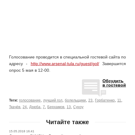
Голосование проводится в специальной гостевой сайта по
адресу -
http://www.arsenal-tula.ru/guest/gol/
Завершится
опрос 5 мая в 12-00.
Обсудить
в гостевой
,
,
,
,
,
,
Теги:
голосование
лучший гол
болельщики
23
Горбатенко
11
,
,
,
,
,
,
Ткачёв
24
Дзюба
7
Берхамов
13
Сунзу
Читайте также
15.05.2018 16:41