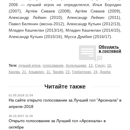
2006 — лучший игрок не определялся, Илья Бородин
(2007), Артём Сиваев (2008), Артём Сиваев (2009),
Александр Лейкин (2010), Александр Лейкин (2011),
Павел Белянин (весна-2012), Александр Кутьин (2012/13),
Младен Кашчелан (2013/14), Младен Кашчелан (2014/15),
Александр Кутьин (2015/16), Мусса Думбия (2016/17).
Обсудить
в гостевой
,
,
,
,
,
,
Теги:
лучший игрок
голосование
болельщики
13
Сунзу
10
,
,
,
,
,
,
,
,
Кангва
21
Альварес
11
Ткачёв
23
Горбатенко
24
Дзюба
Читайте также
01.05.2018 21:54
На сайте открыто голосование за Лучший гол "Арсенала" в
апреле-2018
30.10.2017 11:19
Открыто голосование за Лучший гол «Арсенала» в
октябре