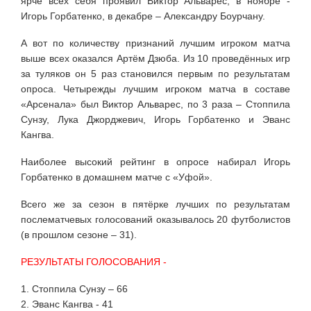
ярче всех себя проявил Виктор Альварес, в ноябре -
Игорь Горбатенко, в декабре – Александру Боурчану.
А вот по количеству признаний лучшим игроком матча
выше всех оказался Артём Дзюба.
Из 10 проведённых игр
за туляков он 5 раз становился первым по результатам
опроса. Четырежды лучшим игроком матча в составе
«Арсенала» был Виктор Альварес, по 3 раза – Стоппила
Сунзу, Лука Джорджевич, Игорь Горбатенко и Эванс
Кангва.
Наиболее высокий рейтинг в опросе набирал Игорь
Горбатенко в домашнем матче с «Уфой».
Всего же за сезон в пятёрке лучших по результатам
послематчевых голосований оказывалось 20 футболистов
(в прошлом сезоне – 31).
РЕЗУЛЬТАТЫ ГОЛОСОВАНИЯ -
1. Стоппила Сунзу – 66
2. Эванс Кангва - 41