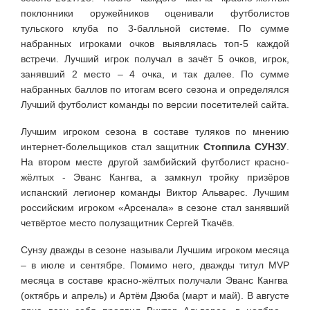
поклонники оружейников оценивали футболистов
тульского клуба по 3-балльной системе. По сумме
набранных игроками очков выявлялась топ-5 каждой
встречи. Лучший игрок получал в зачёт 5 очков, игрок,
занявший 2 место – 4 очка, и так далее. По сумме
набранных баллов по итогам всего сезона и определялся
Лучший футболист команды по версии посетителей сайта.
Лучшим игроком сезона в составе туляков по мнению
интернет-болельщиков стал защитник
Стоппила СУНЗУ
.
На втором месте другой замбийский футболист красно-
жёлтых - Эванс Кангва, а замкнул тройку призёров
испанский легионер команды Виктор Альварес. Лучшим
российским игроком «Арсенала» в сезоне стал занявший
четвёртое место полузащитник Сергей Ткачёв.
Сунзу дважды в сезоне называли Лучшим игроком месяца
– в июле и сентябре. Помимо него, дважды титул
MVP
месяца в составе красно-жёлтых получали Эванс Кангва
(октябрь и апрель) и Артём Дзюба (март и май). В августе