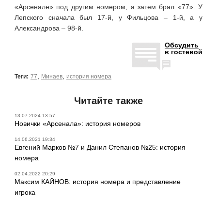
«Арсенале» под другим номером, а затем брал «77». У
Лепского сначала был 17-й, у Фильцова – 1-й, а у
Александрова – 98-й.
Обсудить
в гостевой
,
,
Теги:
77
Минаев
история номера
Читайте также
13.07.2024 13:57
Новички «Арсенала»: история номеров
14.06.2021 19:34
Евгений Марков №7 и Данил Степанов №25: история
номера
02.04.2022 20:29
Максим КАЙНОВ: история номера и представление
игрока